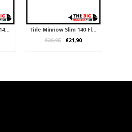
Corpo Black Minnow 140 Fiiish
Tide Minnow Slim 140 Flyer Duo
€
26,95
€
21,90