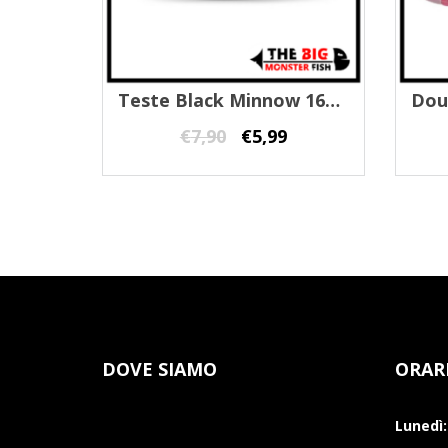
Teste Black Minnow 160 Fiiish
€
7,90
€
5,99
DOVE SIAMO
ORAR
Lunedì: