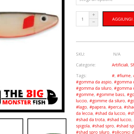
AGGIUNGI
SKU:
N/A
Categorie:
Artificiali
,
S
Tags:
#
,
#fiume
,
#gomma da aspio
,
#gomma d
#gomma da siluro
,
#gomma d
#gomme
,
#gomme bass
,
#go
luccio
,
#gomme da siluro
,
#g
#lago
,
#papera
,
#perca
,
#sha
da leccia
,
#shad da luccio
,
#s
#shad da trota
,
#shad luccio
,
spigola
,
#shad spro
,
#shad sp
#shad spro siluro
,
#siliconici 