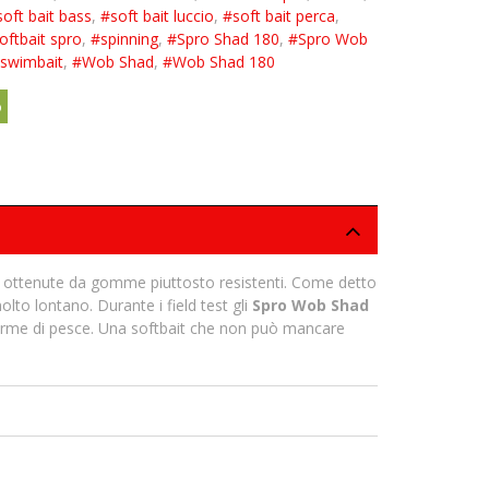
oft bait bass
,
#soft bait luccio
,
#soft bait perca
,
oftbait spro
,
#spinning
,
#Spro Shad 180
,
#Spro Wob
swimbait
,
#Wob Shad
,
#Wob Shad 180
o
ottenute da gomme piuttosto resistenti. Come detto
lto lontano. Durante i field test gli
Spro Wob Shad
orme di pesce. Una softbait che non può mancare