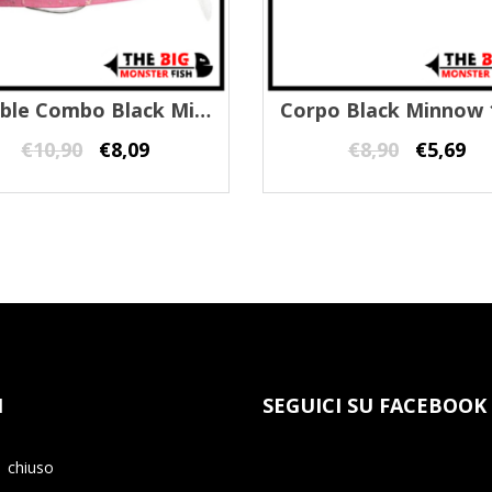
Double Combo Black Minnow 70 Fiiish
€
10,90
€
8,09
€
8,90
€
5,69
I
SEGUICI SU FACEBOOK
chiuso