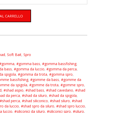
 AL CARRELLO
had
,
Soft Bait
,
Spro
#gomma
,
#gomma bass
,
#gomma bassfishing
,
a bass
,
#gomma da luccio
,
#gomma da perca
,
a spigola
,
#gomma da trota
,
#gomma spro
,
mme bassfishing
,
#gomme da bass
,
#gomme da
omme da spigola
,
#gomme da trota
,
#gomme spro
,
d
,
#shad aspio
,
#shad bass
,
#shad cavedano
,
#shad
had da perca
,
#shad da siluro
,
#shad da spigola
,
#shad perca
,
#shad siliconico
,
#shad siluro
,
#shad
ro da luccio
,
#shad spro da siluro
,
#shad spro luccio
,
da luccio
,
#siliconici da siluro
,
#siliconici spro
,
#siluro
,