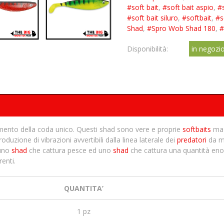
#soft bait
,
#soft bait aspio
,
#s
#soft bait siluro
,
#softbait
,
#s
Shad
,
#Spro Wob Shad 180
,
#
Disponibilità:
in negozi
mento della coda unico. Questi shad sono vere e proprie
softbaits
ma 
oduzione di vibrazioni avvertibili dalla linea laterale dei
predatori
da mo
 uno
shad
che cattura pesce ed uno
shad
che cattura una quantità en
renti.
QUANTITA’
1 pz