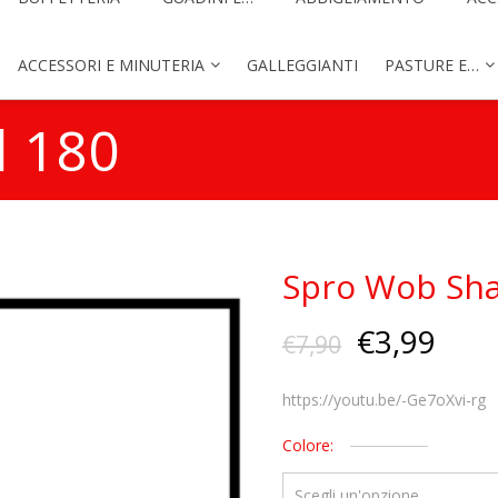
ACCESSORI E MINUTERIA
GALLEGGIANTI
PASTURE E…
d 180
Spro Wob Sh
€
3,99
€
7,90
https://youtu.be/-Ge7oXvi-rg
Colore: