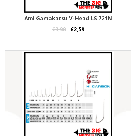
Ami Gamakatsu V-Head LS 721N
€
3,90
€
2,59