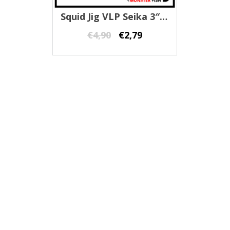
Squid Jig VLP Seika 3″ Tubertini
€
4,90
€
2,79