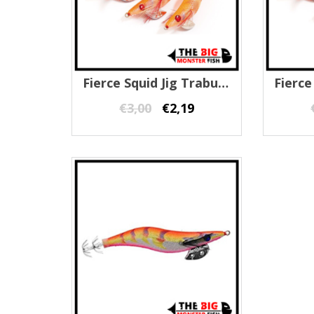
Fierce Squid Jig Trabucco #3.0
€
3,00
€
2,19