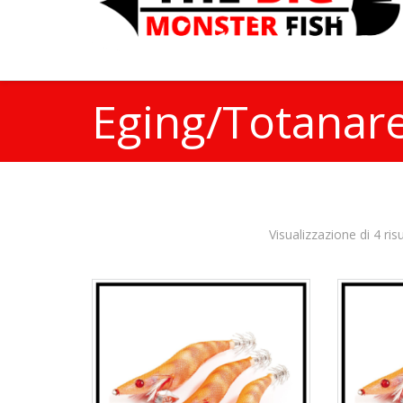
Eging/Totanar
Visualizzazione di 4 risu