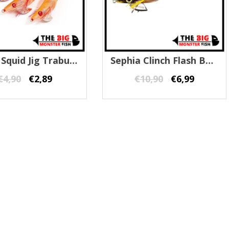
Fierce Squid Jig Trabucco #3.5
Sephia Clinch Flash Boost Shimano
€
4,90
€
2,89
€
10,90
€
6,99