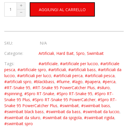
AGGIUNGI AL CARRELLO
SKU:
N/A
Categorie:
Artificiali
,
Hard Bait
,
Spro
,
Swimbait
Tags:
#artificiale
,
#artificiale per luccio
,
#artificiale
pesca
,
#artificiale spro
,
#artificiali
,
#artificiali bass
,
#artificiali da
luccio
,
#artificiali per lucci
,
#artificiali perca
,
#artificiali pesca
,
#artificiali spro
,
#blackbass
,
#fiume
,
#lago
,
#papera
,
#perca
,
#RT-Snake 95
,
#RT-Snake 95 PowerCatcher Plus
,
#siluro
,
#spinning
,
#Spro RT-Snake
,
#Spro RT-Snake 95
,
#Spro RT-
Snake 95 Plus
,
#Spro RT-Snake 95 PowerCatcher
,
#Spro RT-
Snake 95 PowerCatcher Plus
,
#swimbait
,
#swimbait bass
,
#swimbait black bass
,
#swimbait da bass
,
#swimbait da luccio
,
#swimbait da siluro
,
#swimbait da spigola
,
#swimbait rigida
,
#swimbait spro