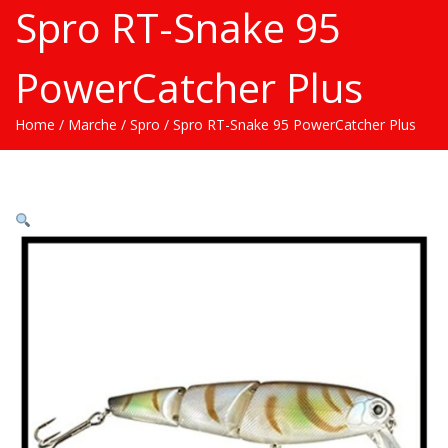
Spro RT-Snake 95
PowerCatcher Plus
Home
/
Marche
/
Spro
/ Spro RT-Snake 95 PowerCatcher Plus