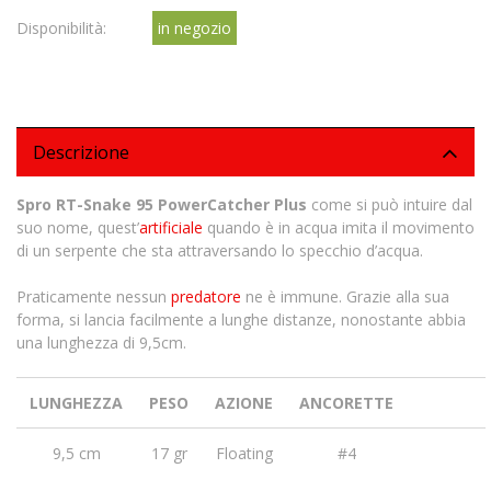
Disponibilità:
in negozio
Descrizione
Spro RT-Snake 95 PowerCatcher Plus
come si può intuire dal
suo nome, quest’
artificiale
quando è in acqua imita il movimento
di un serpente che sta attraversando lo specchio d’acqua.
Praticamente nessun
predatore
ne è immune. Grazie alla sua
forma, si lancia facilmente a lunghe distanze, nonostante abbia
una lunghezza di 9,5cm.
LUNGHEZZA
PESO
AZIONE
ANCORETTE
9,5 cm
17 gr
Floating
#4