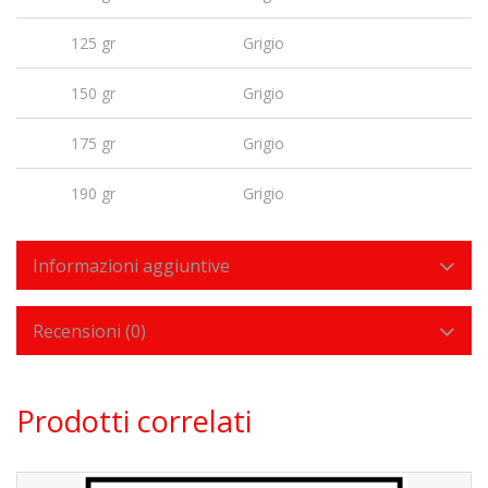
125 gr
Grigio
150 gr
Grigio
175 gr
Grigio
190 gr
Grigio
Informazioni aggiuntive
Recensioni (0)
Prodotti correlati