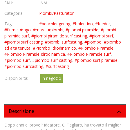
SKU:
N/A
Categoria:
Piombi/Pasturatori
Tags:
#beachledgering
,
#bolentino
,
#feeder
,
#fiume
,
#lago
,
#mare
,
#piombi
,
#piombi piramide
,
#piombi
piramide surf
,
#piombi piramide surf casting
,
#piombi surf
,
#piombi surf casting
,
#piombi surfcasting
,
#piombo
,
#piombo
ad alta tenuta
,
#Piombo Idrodinamico
,
#Piombo Piramide
,
#Piombo Piramide Idrodinamica
,
#Piombo Piramide surf
,
#piombo surf
,
#piombo surf casting
,
#piombo surf piramide
,
#piombo surfcasting
,
#surfcasting
Disponibilità:
in negozio
Descrizione
Dopo anni di prove l’ ideatore, C. Tagliaro, ha trovato il miglior