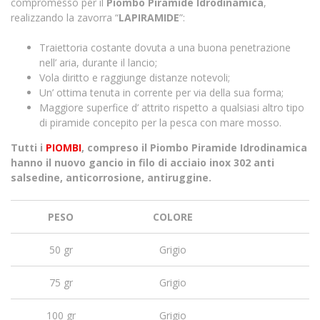
compromesso per il
Piombo Piramide Idrodinamica
,
realizzando la zavorra “
LAPIRAMIDE
”:
Traiettoria costante dovuta a una buona penetrazione
nell’ aria, durante il lancio;
Vola diritto e raggiunge distanze notevoli;
Un’ ottima tenuta in corrente per via della sua forma;
Maggiore superfice d’ attrito rispetto a qualsiasi altro tipo
di piramide concepito per la pesca con mare mosso.
Tutti i
PIOMBI
, compreso il Piombo Piramide Idrodinamica
hanno il nuovo gancio in filo di acciaio inox 302 anti
salsedine, anticorrosione, antiruggine.
PESO
COLORE
50 gr
Grigio
75 gr
Grigio
100 gr
Grigio