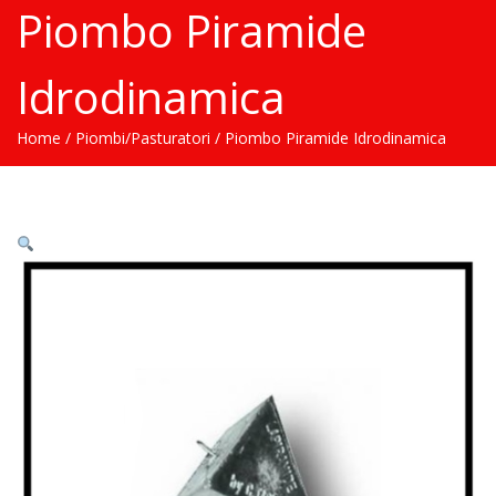
Piombo Piramide
Idrodinamica
Home
/
Piombi/Pasturatori
/ Piombo Piramide Idrodinamica