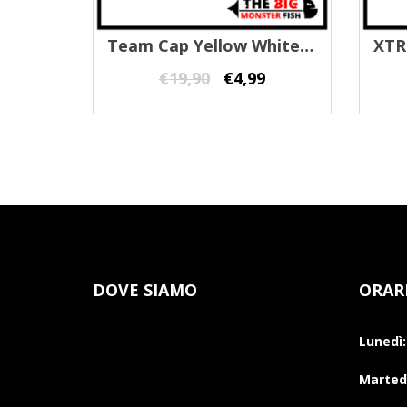
Team Cap Yellow White Tubertini
€
19,90
€
4,99
DOVE SIAMO
ORAR
Lunedì:
Martedì