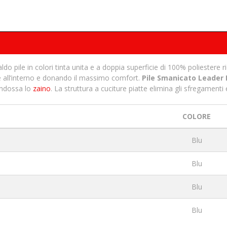
o pile in colori tinta unita e a doppia superficie di 100% poliestere ri
lore all’interno e donando il massimo comfort.
Pile Smanicato Leader
indossa lo
zaino
. La struttura a cuciture piatte elimina gli sfregamenti
COLORE
Blu
Blu
Blu
Blu