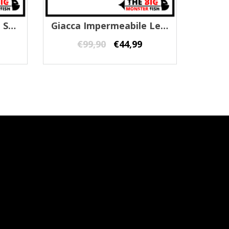
Apparel Durast Warm Short Rain Jacket Shimano
Giacca Impermeabile Leader Line
€
99,90
€
44,99