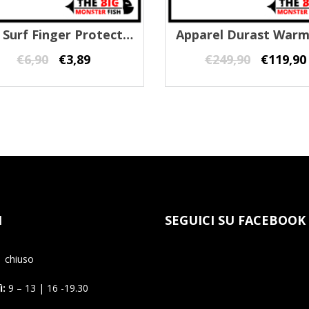
XTR Surf Finger Protector Trabucco
€
6,90
€
3,89
€
249,90
€
119,90
I
SEGUICI SU FACEBOOK
chiuso
:
9 – 13 | 16 -19.30