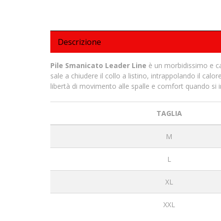
Descrizione
Pile Smanicato Leader Line
è un morbidissimo e cald
sale a chiudere il collo a listino, intrappolando il ca
libertà di movimento alle spalle e comfort quando si 
TAGLIA
M
L
XL
XXL