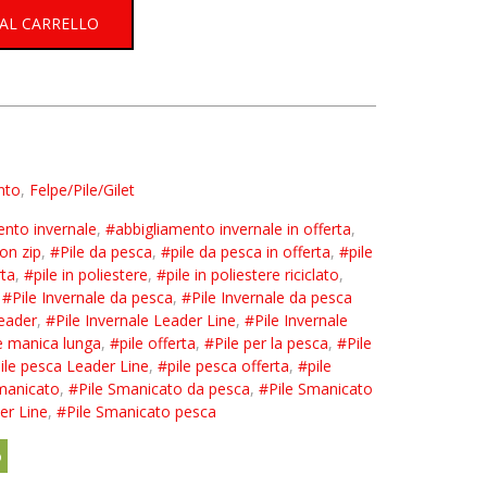
 AL CARRELLO
nto
,
Felpe/Pile/Gilet
ento invernale
,
#abbigliamento invernale in offerta
,
con zip
,
#Pile da pesca
,
#pile da pesca in offerta
,
#pile
rta
,
#pile in poliestere
,
#pile in poliestere riciclato
,
,
#Pile Invernale da pesca
,
#Pile Invernale da pesca
Leader
,
#Pile Invernale Leader Line
,
#Pile Invernale
e manica lunga
,
#pile offerta
,
#Pile per la pesca
,
#Pile
ile pesca Leader Line
,
#pile pesca offerta
,
#pile
manicato
,
#Pile Smanicato da pesca
,
#Pile Smanicato
er Line
,
#Pile Smanicato pesca
o