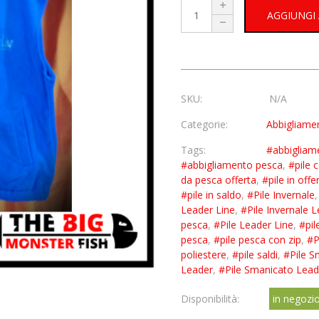
AGGIUNGI
SKU:
N/A
Categorie:
Abbigliame
Tags:
#abbigliam
#abbigliamento pesca
,
#pile 
da pesca offerta
,
#pile in offe
#pile in saldo
,
#Pile Invernale
Leader Line
,
#Pile Invernale 
pesca
,
#Pile Leader Line
,
#pil
pesca
,
#pile pesca con zip
,
#P
poliestere
,
#pile saldi
,
#Pile S
Leader
,
#Pile Smanicato Lead
Disponibilità:
in negozi