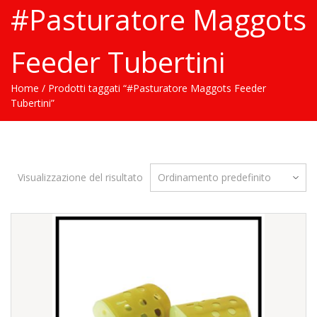
#Pasturatore Maggots
Feeder Tubertini
Home
/ Prodotti taggati “#Pasturatore Maggots Feeder
Tubertini”
Visualizzazione del risultato