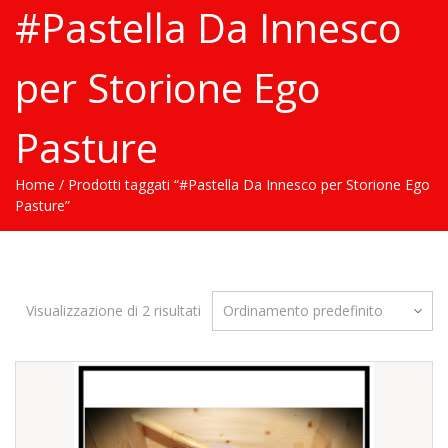
#Pastella Da Innesco
per Storione Ego
Pasture
Home
/ Prodotti taggati “#Pastella Da Innesco per Storione Ego
Pasture”
Visualizzazione di 2 risultati