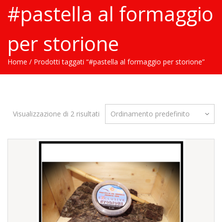
#pastella al formaggio
per storione
Home
/ Prodotti taggati “#pastella al formaggio per storione”
Visualizzazione di 2 risultati