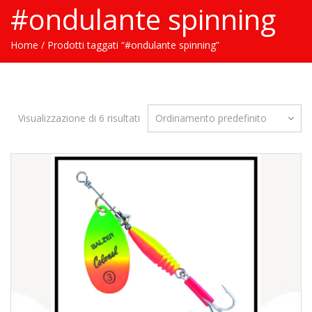
#ondulante spinning
Home
/ Prodotti taggati “#ondulante spinning”
Visualizzazione di 6 risultati