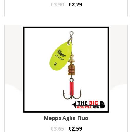
€
3,90
€
2,29
Mepps Aglia Fluo
€
3,65
€
2,59