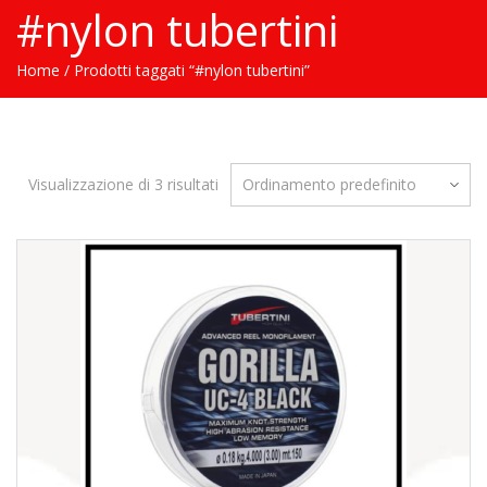
#nylon tubertini
Home
/ Prodotti taggati “#nylon tubertini”
Visualizzazione di 3 risultati