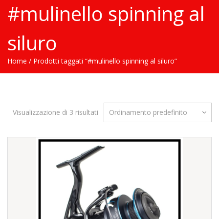
#mulinello spinning al
siluro
Home
/ Prodotti taggati “#mulinello spinning al siluro”
Visualizzazione di 3 risultati